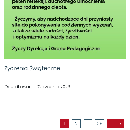
Życzenia Świąteczne
Opublikowano: 02 kwietnia 2026
Nawigacja postów
1
2
…
25