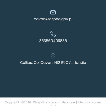
cavan@orpeg.gov.pl
353860409836
Cullies, Co. Cavan, H12 E5C7, Irlandia
Copyright ©2026 Wszystkie prawa zastrzeżone | Utworzone przez