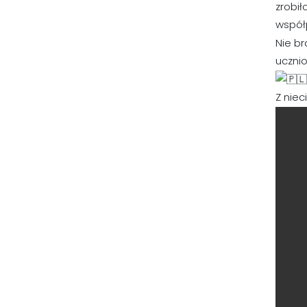
zrobił
współ
Nie b
ucznio
Z niec