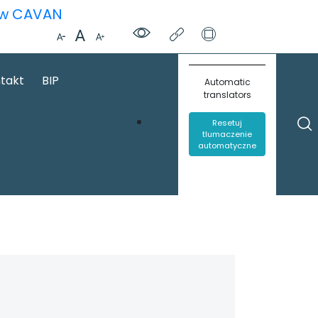
ą w CAVAN
takt
BIP
Automatic
translators
Resetuj
tlumaczenie
automatyczne