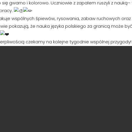
o się gwarno i kolorowo. Uczniowie z zapałem ruszyli z nauką
pracy.
rakuje wspólnych śpiewów, rysowania, zabaw ruchowych oraz 
wie pokazują, że nauka języka polskiego za granicą może być 
ierpliwością czekamy na kolejne tygodnie wspólnej przygody