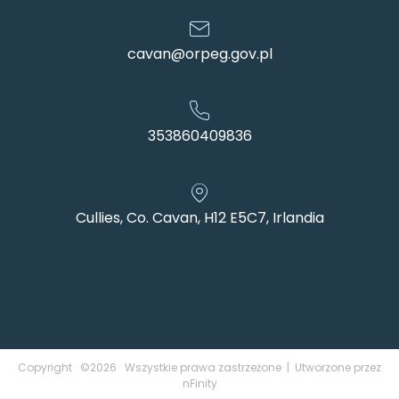
cavan@orpeg.gov.pl
353860409836
Cullies, Co. Cavan, H12 E5C7, Irlandia
Copyright ©2026 Wszystkie prawa zastrzeżone | Utworzone przez
nFinity