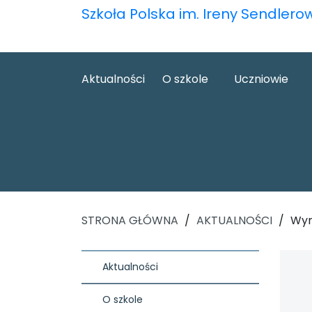
Szkoła Polska im. Ireny Sendlero
Aktualności
O szkole
Uczniowie
STRONA GŁÓWNA
/
AKTUALNOŚCI
/
Wyn
Aktualności
O szkole