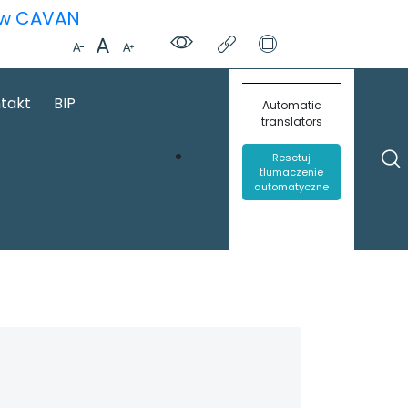
ą w CAVAN
takt
BIP
Automatic
translators
Resetuj
tlumaczenie
automatyczne