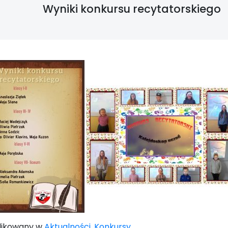
Wyniki konkursu recytatorskiego
likowany w
Aktualności
,
Konkursy