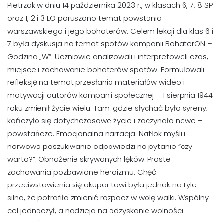
Pietrzak w dniu 14 października 2023 r., w klasach 6, 7, 8 SP
oraz 1, 2 i 3 LO poruszono temat powstania
warszawskiego i jego bohaterów. Celem lekcji dla klas 6 i
7 była dyskusja na temat spotów kampanii BohaterON –
Godzina „W”. Uczniowie analizowali i interpretowali czas,
miejsce i zachowanie bohaterów spotów. Formułowali
refleksję na temat przesłania materiałów wideo i
motywacji autorów kampanii społecznej – 1 sierpnia 1944
roku zmienił życie wielu. Tam, gdzie słychać było syreny,
kończyło się dotychczasowe życie i zaczynało nowe –
powstańcze. Emocjonalna narracja. Natłok myśli i
nerwowe poszukiwanie odpowiedzi na pytanie “czy
warto?”. Obnażenie skrywanych lęków. Proste
zachowania pozbawione heroizmu. Chęć
przeciwstawienia się okupantowi była jednak na tyle
silna, że potrafiła zmienić rozpacz w wolę walki. Wspólny
cel jednoczył, a nadzieja na odzyskanie wolności