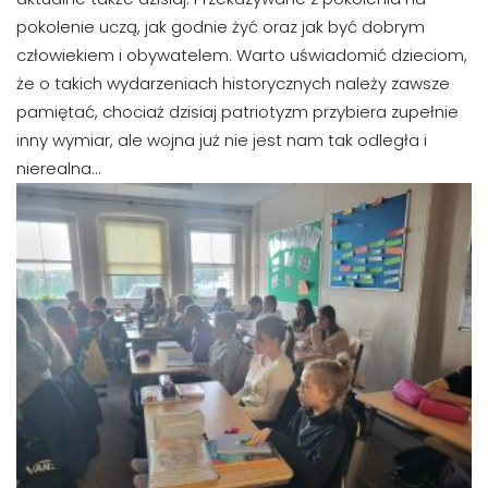
pokolenie uczą, jak godnie żyć oraz jak być dobrym
człowiekiem i obywatelem. Warto uświadomić dzieciom,
że o takich wydarzeniach historycznych należy zawsze
pamiętać, chociaż dzisiaj patriotyzm przybiera zupełnie
inny wymiar, ale wojna już nie jest nam tak odległa i
nierealna…