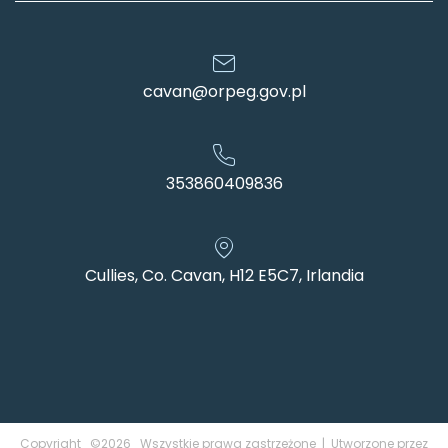
cavan@orpeg.gov.pl
353860409836
Cullies, Co. Cavan, H12 E5C7, Irlandia
Copyright ©2026 Wszystkie prawa zastrzeżone | Utworzone przez