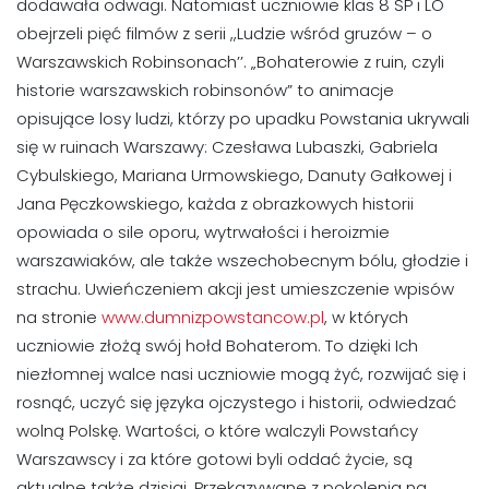
dodawała odwagi. Natomiast uczniowie klas 8 SP i LO
obejrzeli pięć filmów z serii ,,Ludzie wśród gruzów – o
Warszawskich Robinsonach’’. „Bohaterowie z ruin, czyli
historie warszawskich robinsonów” to animacje
opisujące losy ludzi, którzy po upadku Powstania ukrywali
się w ruinach Warszawy: Czesława Lubaszki, Gabriela
Cybulskiego, Mariana Urmowskiego, Danuty Gałkowej i
Jana Pęczkowskiego, każda z obrazkowych historii
opowiada o sile oporu, wytrwałości i heroizmie
warszawiaków, ale także wszechobecnym bólu, głodzie i
strachu. Uwieńczeniem akcji jest umieszczenie wpisów
na stronie
www.dumnizpowstancow.pl
, w których
uczniowie złożą swój hołd Bohaterom. To dzięki Ich
niezłomnej walce nasi uczniowie mogą żyć, rozwijać się i
rosnąć, uczyć się języka ojczystego i historii, odwiedzać
wolną Polskę. Wartości, o które walczyli Powstańcy
Warszawscy i za które gotowi byli oddać życie, są
aktualne także dzisiaj. Przekazywane z pokolenia na