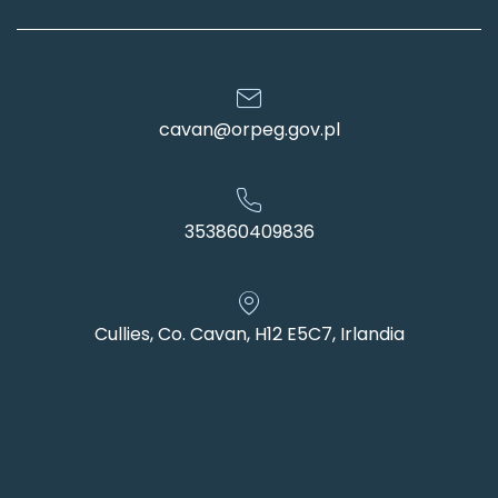
cavan@orpeg.gov.pl
353860409836
Cullies, Co. Cavan, H12 E5C7, Irlandia