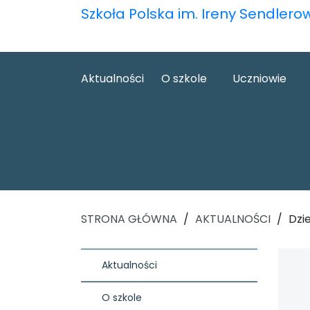
Szkoła Polska im. Ireny Sendlero
Aktualności
O szkole
Uczniowie
STRONA GŁÓWNA
/
AKTUALNOŚCI
/
Dzi
Aktualności
O szkole