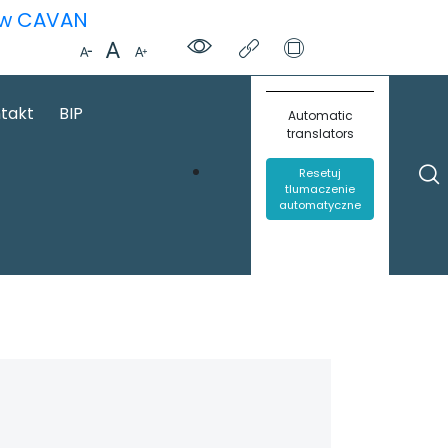
ą w CAVAN
takt
BIP
Automatic
translators
Resetuj
tlumaczenie
automatyczne