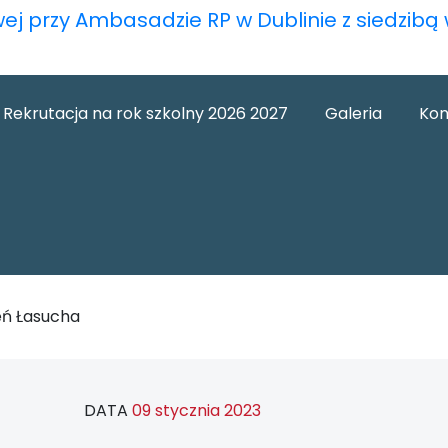
wej przy Ambasadzie RP w Dublinie z siedzib
Rekrutacja na rok szkolny 2026 2027
Galeria
Kon
eń Łasucha
DATA
09 stycznia 2023