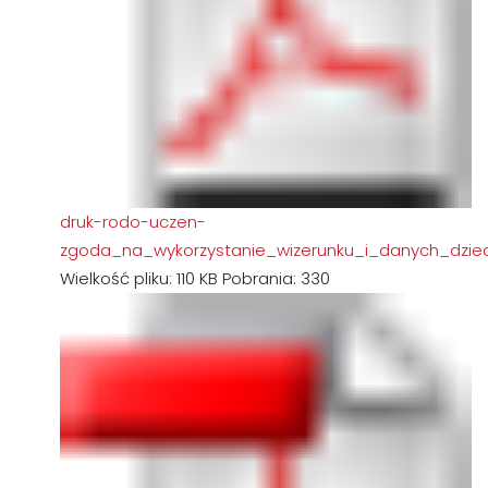
druk-rodo-uczen-
zgoda_na_wykorzystanie_wizerunku_i_danych_dzie
Wielkość pliku:
110 KB
Pobrania:
330