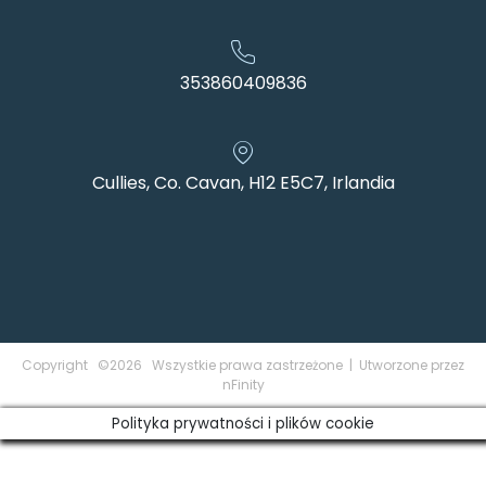
353860409836
Cullies, Co. Cavan, H12 E5C7, Irlandia
Copyright ©2026 Wszystkie prawa zastrzeżone | Utworzone przez
nFinity
Polityka prywatności i plików cookie