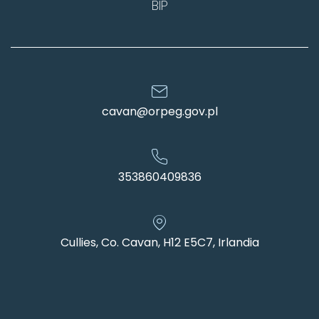
BIP
cavan@orpeg.gov.pl
353860409836
Cullies, Co. Cavan, H12 E5C7, Irlandia