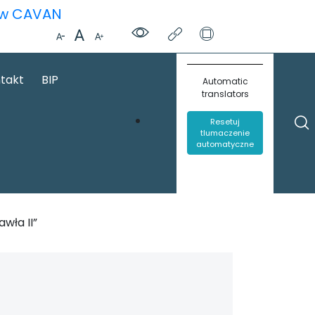
ą w CAVAN
takt
BIP
Automatic
translators
Resetuj
tlumaczenie
automatyczne
wła II”