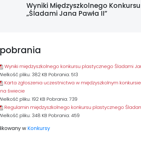
Wyniki Międzyszkolnego Konkursu
„Śladami Jana Pawła II”
 pobrania
Wyniki międzyszkolnego konkursu plastycznego Śladami Jan
Wielkość pliku:
382 KB
Pobrania:
513
Karta zgłoszenia uczestnictwa w międzyszkolnym konkursie
i na świecie
Wielkość pliku:
192 KB
Pobrania:
739
Regulamin międzyszkolnego konkursu plastycznego Śladami 
Wielkość pliku:
348 KB
Pobrania:
459
likowany w
Konkursy