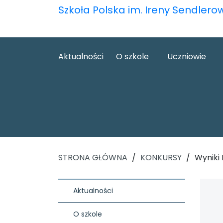
Szkoła Polska im. Ireny Sendlero
Aktualności
O szkole
Uczniowie
STRONA GŁÓWNA
/
KONKURSY
/
Wyniki
Aktualności
O szkole